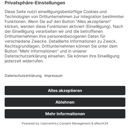
Gudrun und Horst waren mit ihrem Traum eindeutig
ihrer Zeit voraus. Die Idee, ein Niedrigenergiehaus
zu errichten und mittels Wärmepumpe, Anlagen für
Windkraft, Solarenergie und Fotovoltaik
weitestgehend autark zu leben, hielt Anfang der
90er kaum jemand für realistisch. Von Gegenwind
ließ sich das Paar nicht beirren, zu groß war
Gudruns Euphorie seit einem Besuch im
Lebensgarten Steyerberg, einem Ökodorf mit
Seminarhaus, wo sie sich nach einer
Krebsdiagnose für einige Zeit aufgehalten hat. Ein
ökologisches Projekt, gesund für Menschen und
Natur, das war es, was Gudrun ab sofort wollte,
und Horst ließ sich schnell von ihrer Energie
anstecken.