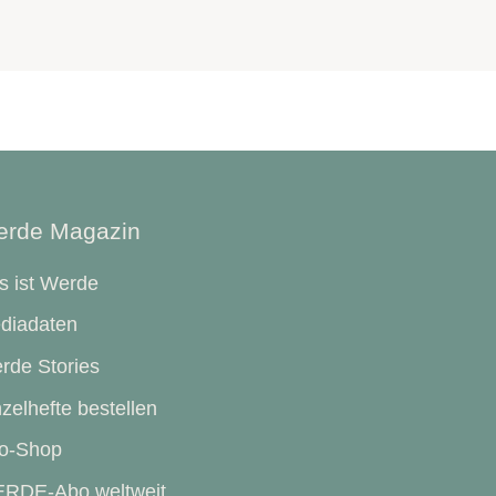
rde Magazin
s ist Werde
diadaten
rde Stories
zelhefte bestellen
o-Shop
RDE-Abo weltweit