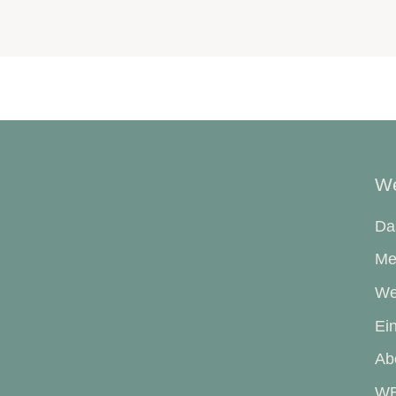
We
Da
Me
We
Ein
Ab
WE