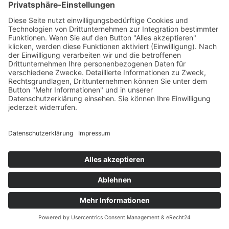
Normen hinterfragen
Der Tastsinn hat hier eine besondere Bedeutung,
und das muss ich als Möbelbauer beherzigen“, sagt
Schär. Für Kindergärten und Schulen fertigt die
Schreinerei Baukunst Tische und Stühle. Diese
wachsen nicht nur äußerlich mit den Kindern mit,
sondern sollen auch die innere Entwicklung der
Kinder unterstützen. Und so zeigen die Stühle für
die Jüngsten runde Formen, die weich, freundlich
und behütend wirken. Die größeren Stühle sind
klarer gestaltet, kantiger. Sie sind für ältere Kinder
gefertigt, die beginnen, ihre analytischen
Fähigkeiten zu entwickeln, und die aus einem
beschützten Raum selbstbewusst in die