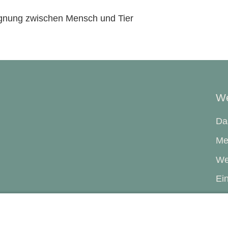
gegnung zwischen Mensch und Tier
We
Da
Me
We
Ein
Ab
WE