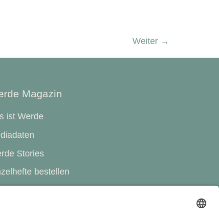
Weiter
→
rde Magazin
s ist Werde
diadaten
rde Stories
zelhefte bestellen
o-Shop
RDE-Abo weltweit