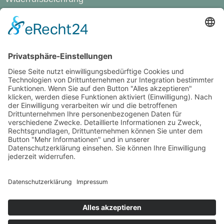
Cookie-Einstellungen
Werde Magazin
Das ist Werde
Mediadaten
Werde Stories
Einzelhefte bestellen
Abo-Shop
WERDE-Abo weltweit
WERDE Newsletter
Online-Abokündigung
Widerrufsantrag